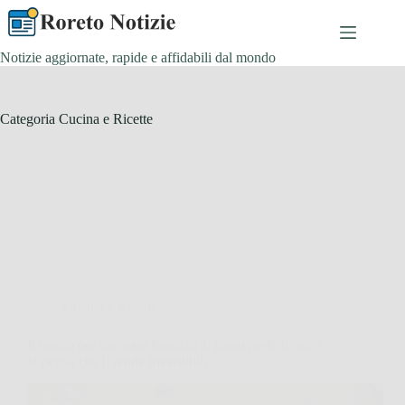
Salta
al
contenuto
Notizie aggiornate, rapide e affidabili dal mondo
Categoria
Cucina e Ricette
Cucina e Ricette
Il trucco per cucinare finocchi al forno perfetti: ecco
la ricetta che li rende irresistibili