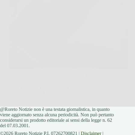
Succede sempre così: ti alzi con una giornata in
mente, e la vita te ne consegna un’altra. A febbraio
2026, secondo l’oroscopo degli imprevisti, alcuni
segni sembrano particolarmente “magnetici” per le
sorprese. Non parlo solo di colpi di scena
spettacolari,…
@Roreto Notizie non è una testata giornalistica, in quanto
Redazione Roreto Notizie
8 Febbraio 2026
viene aggiornato senza alcuna periodicità. Non può pertanto
considerarsi un prodotto editoriale ai sensi della legge n. 62
del 07.03.2001.
©2026 Roreto Notizie P.I. 07262700821 |
Disclaimer
|