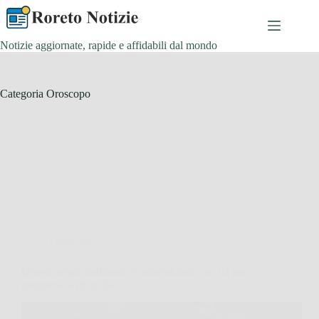
Salta
al
contenuto
Notizie aggiornate, rapide e affidabili dal mondo
Categoria
Oroscopo
Oroscopo
Questo segno zodiacale è sottovalutato, ma sta per
prendersi la rivincita