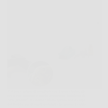
Ti è mai capitato di svegliarti con il naso chiuso, gli
occhi che prudono e quella sensazione fastidiosa di
“aria pesante” in camera? Molto spesso non è colpa
del freddo, ma di ospiti invisibili che amano il caldo