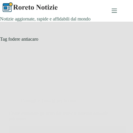
Salta
al
contenuto
Notizie aggiornate, rapide e affidabili dal mondo
Tag
fodere antiacaro
Consigli e Trucchi per la casa
Come eliminare gli acari dal letto? Il rimedio naturale
più usato