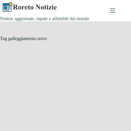
Salta
al
contenuto
Notizie aggiornate, rapide e affidabili dal mondo
Tag
galleggiamento uovo
Cucina e Ricette
La tecnica perfetta per capire se le uova sono ancora
buone