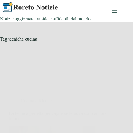
Salta
al
contenuto
Notizie aggiornate, rapide e affidabili dal mondo
Tag
tecniche cucina
Cucina e Ricette
La tecnica perfetta per capire se le uova sono ancora
buone