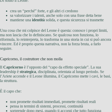
Di solito il Leone:
crea un “perché” forte, e gli altri ci credono
sa valorizzare i talenti, anche solo con una frase detta bene
mantiene una
identità
solida, e questa sicurezza si trasmette
Una cosa che mi colpisce del Leone è questa: conosce i propri limiti,
ma non lascia che lo definiscano. Se qualcosa non funziona, lo
riformula, lo reinterpreta, lo trasforma in una storia in cui si può ancora
vincere. Ed è proprio questa narrativa, non la forza bruta, a farlo
seguire.
Capricorno, il costruttore che non molla
Il
Capricorno
è l’opposto del “capo da effetto speciale”. La sua
leadership è
strategica
, disciplinata, orientata al lungo periodo. Se
l’Ariete accende e il Leone illumina, il Capricorno mette i cavi, le basi,
la struttura.
È il capo che:
non promette risultati immediati, promette risultati reali
pensa in termini di sistemi, processi, continuità
sorprende dopo mesi, quando ti accorgi che tutto funziona