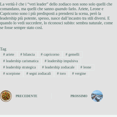
La verità è che i “veri leader” dello zodiaco non sono solo quelli che
comandano, ma quelli che sanno
quando
farlo. Ariete, Leone e
Capricorno sono i più predisposti a prendersi la scena, però la
leadership più potente, spesso, nasce dall’incastro tra stili diversi. E
quando lo vedi succedere, lo riconosci subito: sembra naturale, come
se fosse sempre stato così.
Tag
#
ariete
#
bilancia
#
capricorno
#
gemelli
#
leadership carismatica
#
leadership impulsiva
#
leadership strategica
#
leadership zodiacale
#
leone
#
scorpione
#
segni zodiacali
#
toro
#
vergine
PRECEDENTE
PROSSIMO