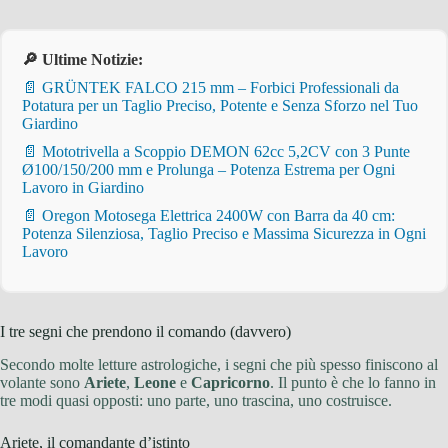
🔎 Ultime Notizie:
📄 GRÜNTEK FALCO 215 mm – Forbici Professionali da
Potatura per un Taglio Preciso, Potente e Senza Sforzo nel Tuo
Giardino
📄 Mototrivella a Scoppio DEMON 62cc 5,2CV con 3 Punte
Ø100/150/200 mm e Prolunga – Potenza Estrema per Ogni
Lavoro in Giardino
📄 Oregon Motosega Elettrica 2400W con Barra da 40 cm:
Potenza Silenziosa, Taglio Preciso e Massima Sicurezza in Ogni
Lavoro
I tre segni che prendono il comando (davvero)
Secondo molte letture astrologiche, i segni che più spesso finiscono al
volante sono
Ariete
,
Leone
e
Capricorno
. Il punto è che lo fanno in
tre modi quasi opposti: uno parte, uno trascina, uno costruisce.
Ariete, il comandante d’istinto