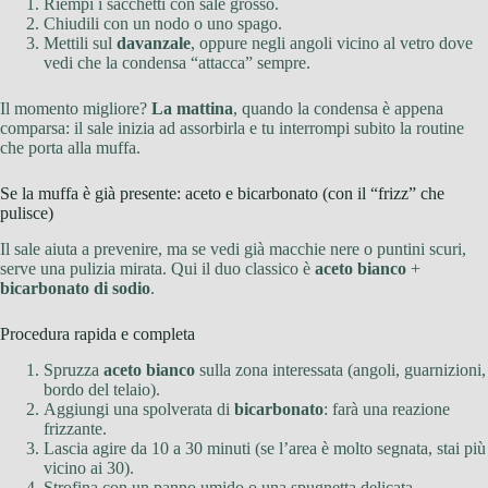
Riempi i sacchetti con sale grosso.
Chiudili con un nodo o uno spago.
Mettili sul
davanzale
, oppure negli angoli vicino al vetro dove
vedi che la condensa “attacca” sempre.
Il momento migliore?
La mattina
, quando la condensa è appena
comparsa: il sale inizia ad assorbirla e tu interrompi subito la routine
che porta alla muffa.
Se la muffa è già presente: aceto e bicarbonato (con il “frizz” che
pulisce)
Il sale aiuta a prevenire, ma se vedi già macchie nere o puntini scuri,
serve una pulizia mirata. Qui il duo classico è
aceto bianco
+
bicarbonato di sodio
.
Procedura rapida e completa
Spruzza
aceto bianco
sulla zona interessata (angoli, guarnizioni,
bordo del telaio).
Aggiungi una spolverata di
bicarbonato
: farà una reazione
frizzante.
Lascia agire da 10 a 30 minuti (se l’area è molto segnata, stai più
vicino ai 30).
Strofina con un panno umido o una spugnetta delicata.