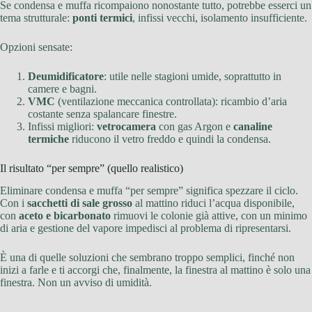
Se condensa e muffa ricompaiono nonostante tutto, potrebbe esserci un
tema strutturale:
ponti termici
, infissi vecchi, isolamento insufficiente.
Opzioni sensate:
Deumidificatore
: utile nelle stagioni umide, soprattutto in
camere e bagni.
VMC
(ventilazione meccanica controllata): ricambio d’aria
costante senza spalancare finestre.
Infissi migliori:
vetrocamera
con gas Argon e
canaline
termiche
riducono il vetro freddo e quindi la condensa.
Il risultato “per sempre” (quello realistico)
Eliminare condensa e muffa “per sempre” significa spezzare il ciclo.
Con i
sacchetti di sale grosso
al mattino riduci l’acqua disponibile,
con
aceto e bicarbonato
rimuovi le colonie già attive, con un minimo
di aria e gestione del vapore impedisci al problema di ripresentarsi.
È una di quelle soluzioni che sembrano troppo semplici, finché non
inizi a farle e ti accorgi che, finalmente, la finestra al mattino è solo una
finestra. Non un avviso di umidità.