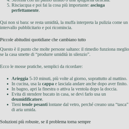
Risciacqua e poi fai la cosa più importante:
asciuga
perfettamente
.
Qui non si bara: se resta umidità, la muffa interpreta la pulizia come un
intervallo pubblicitario e poi ricomincia.
Piccole abitudini quotidiane che cambiano tutto
Questo è il punto che molte persone saltano: il rimedio funziona meglio
se la casa smette di “produrre umidità in silenzio”.
Ecco le mosse pratiche, semplici da ricordare:
Arieggia
5-10 minuti, più volte al giorno, soprattutto al mattino.
In cucina, usa la
cappa
e lasciala andare anche dopo aver finito.
In bagno, apri la finestra o attiva la ventola dopo la doccia.
Evita di stendere bucato in casa, se devi farlo usa un
deumidificatore
.
Tieni
tende pesanti
lontane dal vetro, perché creano una “tasca”
di aria umida.
Soluzioni più robuste, se il problema torna sempre