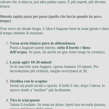
calcare che si attacca, poi altra patina sopra. E più aspetti, più diventa
tenace.
Metodo rapido passo per passo (quello che faccio quando ho poco
tempo)
Non serve un rituale lungo. L’idea è bagnare bene le zone giuste e dare
il tempo minimo di reazione.
Versa aceto bianco puro in abbondanza
Punta a bagnare pareti interne,
sotto il bordo
e
linea
dell’acqua
. Se puoi, fai anche un giro lento lungo la ceramica.
Lascia agire 10-30 minuti
Se le macchie sono leggere, spesso bastano 10 minuti. Per
incrostazioni più evidenti, meglio avvicinarsi ai 30.
Strofina con lo scopino
Insisti sui punti ruvidi o opachi. Il bello è che, dopo l’attesa, lo
sporco tende a “mollare” più facilmente.
Tira lo sciacquone
Valuta il risultato. Se resta un alone, ripeti una seconda passata,
spesso più breve della prima.