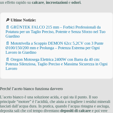
un effetto rapido su
calcare
,
incrostazioni
e
odori
.
🔎 Ultime Notizie:
📄 GRÜNTEK FALCO 215 mm – Forbici Professionali da
Potatura per un Taglio Preciso, Potente e Senza Sforzo nel Tuo
Giardino
📄 Mototrivella a Scoppio DEMON 62cc 5,2CV con 3 Punte
Ø100/150/200 mm e Prolunga – Potenza Estrema per Ogni
Lavoro in Giardino
📄 Oregon Motosega Elettrica 2400W con Barra da 40 cm:
Potenza Silenziosa, Taglio Preciso e Massima Sicurezza in Ogni
Lavoro
Perché l’aceto bianco funziona davvero
L’aceto bianco è una soluzione acida, e qui sta il punto. Il suo
principale “motore” è l’acidità, che aiuta a sciogliere i residui minerali
lasciati dall’acqua dura. In pratica, quando l’acqua ristagna e asciuga,
deposita sali che col tempo diventano
depositi di calcare
e poi vere