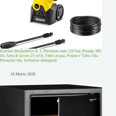
Kärcher Idropulitrice K 3, Pressione max 120 bar, Portata 380
l/h, Area di lavoro 25 m²/h, Filtro acqua, Pistola e Tubo Alta
Pressione 6m, Serbatoio detergente
16 Marzo 2026