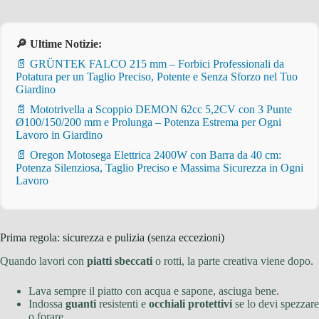
🔎 Ultime Notizie:
📄 GRÜNTEK FALCO 215 mm – Forbici Professionali da
Potatura per un Taglio Preciso, Potente e Senza Sforzo nel Tuo
Giardino
📄 Mototrivella a Scoppio DEMON 62cc 5,2CV con 3 Punte
Ø100/150/200 mm e Prolunga – Potenza Estrema per Ogni
Lavoro in Giardino
📄 Oregon Motosega Elettrica 2400W con Barra da 40 cm:
Potenza Silenziosa, Taglio Preciso e Massima Sicurezza in Ogni
Lavoro
Prima regola: sicurezza e pulizia (senza eccezioni)
Quando lavori con
piatti sbeccati
o rotti, la parte creativa viene dopo.
Lava sempre il piatto con acqua e sapone, asciuga bene.
Indossa
guanti
resistenti e
occhiali protettivi
se lo devi spezzare
o forare.