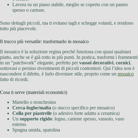
Lavora su un piano stabile, meglio se coperto con un panno
spesso o cartone.
Sono dettagli piccoli, ma ti evitano tagli e schegge volanti, e rendono
tutto più piacevole.
Il trucco più versatile: trasformarlo in mosaico
Il mosaico è la soluzione regina perché funziona con quasi qualsiasi
piatto, anche se è già rotto in più punti. In pratica, trasformi i frammenti
in un “patchwork” elegante, perfetto per
vassoi decorativi
,
cornici
,
sottovasi o persino rivestimenti di piccoli contenitori. Qui l’idea non è
nascondere il difetto, è farlo diventare stile, proprio come un
mosaico
fatto di ricordi.
Cosa ti serve (materiali economici)
Martello o tronchesino
Cerca-fughe/malta
(o stucco specifico per mosaico)
Colla per piastrelle
(o adesivo forte adatto a ceramica)
Un
supporto rigido
: legno, cartone spesso, vassoio, vaso
esterno
Spugna umida, spatolina