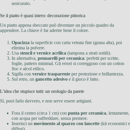
assicurato.
Se il piatto è quasi intero: decorazione pittorica
Un piatto appena sbeccato può diventare un piccolo quadro da
appendere. La chiave è far aderire bene il colore.
Opacizza
la superficie con carta vetrata fine (grana alta), poi
elimina la polvere.
Usa
stencil e vernice acrilica
(tampona a strati sottili).
In alternativa,
pennarelli per ceramica
: perfetti per scritte,
foglie, pattern minimal. Gli errori si correggono con un cotton
fioc e alcol etilico.
Sigilla con
vernice trasparente
per protezione e brillantezza.
Sul retro, un
gancetto adesivo
e il gioco è fatto.
L’idea che stupisce tutti: un orologio da parete
Sì, puoi farlo davvero, e non serve essere artigiani.
Fora il centro (circa 1 cm) con
punta per ceramica
, lentamente,
con acqua per raffreddare, senza premere.
Inserisci un
movimento al quarzo con lancette
(kit economici e
diffusi).