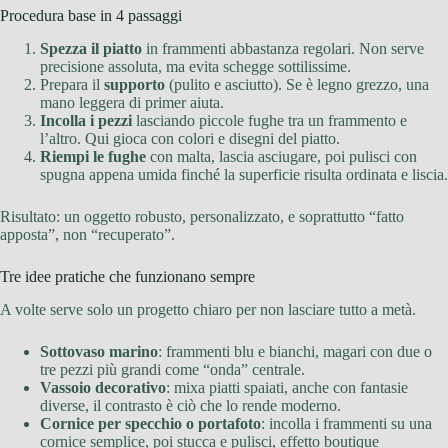
Procedura base in 4 passaggi
Spezza il piatto
in frammenti abbastanza regolari. Non serve
precisione assoluta, ma evita schegge sottilissime.
Prepara il
supporto
(pulito e asciutto). Se è legno grezzo, una
mano leggera di primer aiuta.
Incolla i pezzi
lasciando piccole fughe tra un frammento e
l’altro. Qui gioca con colori e disegni del piatto.
Riempi le fughe
con malta, lascia asciugare, poi pulisci con
spugna appena umida finché la superficie risulta ordinata e liscia.
Risultato: un oggetto robusto, personalizzato, e soprattutto “fatto
apposta”, non “recuperato”.
Tre idee pratiche che funzionano sempre
A volte serve solo un progetto chiaro per non lasciare tutto a metà.
Sottovaso marino
: frammenti blu e bianchi, magari con due o
tre pezzi più grandi come “onda” centrale.
Vassoio decorativo
: mixa piatti spaiati, anche con fantasie
diverse, il contrasto è ciò che lo rende moderno.
Cornice per specchio o portafoto
: incolla i frammenti su una
cornice semplice, poi stucca e pulisci, effetto boutique