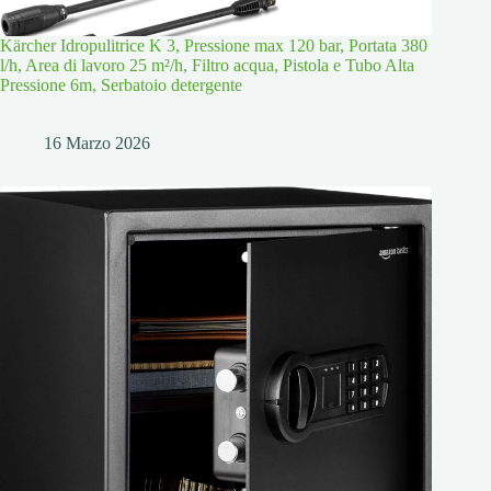
Kärcher Idropulitrice K 3, Pressione max 120 bar, Portata 380
l/h, Area di lavoro 25 m²/h, Filtro acqua, Pistola e Tubo Alta
Pressione 6m, Serbatoio detergente
16 Marzo 2026