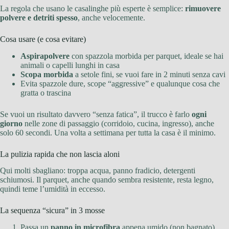
La regola che usano le casalinghe più esperte è semplice:
rimuovere
polvere e detriti spesso
, anche velocemente.
Cosa usare (e cosa evitare)
Aspirapolvere
con spazzola morbida per parquet, ideale se hai
animali o capelli lunghi in casa
Scopa morbida
a setole fini, se vuoi fare in 2 minuti senza cavi
Evita spazzole dure, scope “aggressive” e qualunque cosa che
gratta o trascina
Se vuoi un risultato davvero “senza fatica”, il trucco è farlo
ogni
giorno
nelle zone di passaggio (corridoio, cucina, ingresso), anche
solo 60 secondi. Una volta a settimana per tutta la casa è il minimo.
La pulizia rapida che non lascia aloni
Qui molti sbagliano: troppa acqua, panno fradicio, detergenti
schiumosi. Il parquet, anche quando sembra resistente, resta legno,
quindi teme l’umidità in eccesso.
La sequenza “sicura” in 3 mosse
Passa un
panno in microfibra
appena umido (non bagnato)