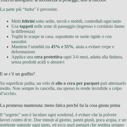
La parte più “furba” è prevenire.
Metti
feltrini
sotto sedie, tavoli e mobili, controllali ogni tanto
Usa
tappeti
nelle zone di passaggio (ingresso e corridoio fanno
la differenza)
Togliti le scarpe in casa, soprattutto se suole rigide o con
sassolini
Mantieni l’umidità tra
45% e 55%
, aiuta a evitare crepe e
deformazioni
Applica una
cera protettiva
ogni 3-6 mesi, adatta alla finitura,
senza prodotti acidi o abrasivi
E se c’è un graffio?
Su superficie pulita, un velo di
olio o cera per parquet
può attenuarlo
molto. Non sempre lo cancella, ma spesso lo rende invisibile a colpo
d’occhio.
La promessa mantenuta: meno fatica perché fai la cosa giusta prima
Il “segreto” non è lucidare ogni weekend, è evitare che la polvere
lavori contro di te. Due minuti al giorno, panni giusti, poca acqua, e un
nutriente naturale ogni tanto, ed ecco quel parquet che sembra sempre