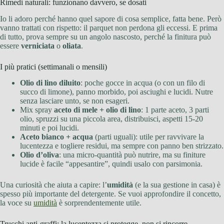
Rimedi naturali: funzionano davvero, se dosati
Io li adoro perché hanno quel sapore di cosa semplice, fatta bene. Però
vanno trattati con rispetto: il parquet non perdona gli eccessi. E prima
di tutto, prova sempre su un angolo nascosto, perché la finitura può
essere
verniciata
o
oliata
.
I più pratici (settimanali o mensili)
Olio di lino diluito
: poche gocce in acqua (o con un filo di
succo di limone), panno morbido, poi asciughi e lucidi. Nutre
senza lasciare unto, se non esageri.
Mix spray
aceto di mele + olio di lino
: 1 parte aceto, 3 parti
olio, spruzzi su una piccola area, distribuisci, aspetti 15-20
minuti e poi lucidi.
Aceto bianco + acqua
(parti uguali): utile per ravvivare la
lucentezza e togliere residui, ma sempre con panno ben strizzato.
Olio d’oliva
: una micro-quantità può nutrire, ma su finiture
lucide è facile “appesantire”, quindi usalo con parsimonia.
Una curiosità che aiuta a capire: l’
umidità
(e la sua gestione in casa) è
spesso più importante del detergente. Se vuoi approfondire il concetto,
la voce su
umidità
è sorprendentemente utile.
Trucchi anti-graffi: la lucentezza si protegge, non si rincorre