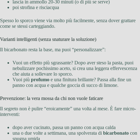
lascia in ammollo 20-30 minuti (o di più se serve)
poi strofina e risciacqua
Spesso lo sporco viene via molto più facilmente, senza dover grattare
come se stessi carteggiando.
Varianti intelligenti (senza snaturare la soluzione)
Il bicarbonato resta la base, ma puoi “personalizzare”:
Vuoi un effetto più sgrassante? Dopo aver steso la pasta, puoi
nebulizzare pochissimo aceto, si crea una leggera effervescenza
che aiuta a sollevare lo sporco.
Vuoi più
profumo
e una finitura brillante? Passa alla fine un
panno con acqua e qualche goccia di succo di limone.
Prevenzione: la vera mossa da chi non vuole faticare
Il segreto non è pulire “eroicamente” una volta al mese. È fare micro-
interventi:
dopo aver cucinato, passa un panno con acqua calda
una o due volte a settimana, una spolverata di
bicarbonato
con
spugna umida