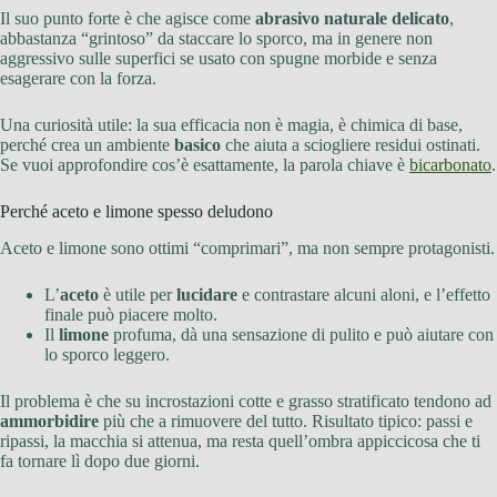
Il suo punto forte è che agisce come
abrasivo naturale delicato
,
abbastanza “grintoso” da staccare lo sporco, ma in genere non
aggressivo sulle superfici se usato con spugne morbide e senza
esagerare con la forza.
Una curiosità utile: la sua efficacia non è magia, è chimica di base,
perché crea un ambiente
basico
che aiuta a sciogliere residui ostinati.
Se vuoi approfondire cos’è esattamente, la parola chiave è
bicarbonato
.
Perché aceto e limone spesso deludono
Aceto e limone sono ottimi “comprimari”, ma non sempre protagonisti.
L’
aceto
è utile per
lucidare
e contrastare alcuni aloni, e l’effetto
finale può piacere molto.
Il
limone
profuma, dà una sensazione di pulito e può aiutare con
lo sporco leggero.
Il problema è che su incrostazioni cotte e grasso stratificato tendono ad
ammorbidire
più che a rimuovere del tutto. Risultato tipico: passi e
ripassi, la macchia si attenua, ma resta quell’ombra appiccicosa che ti
fa tornare lì dopo due giorni.