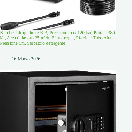
Kärcher Idropulitrice K 3, Pressione max 120 bar, Portata 380
l/h, Area di lavoro 25 m²/h, Filtro acqua, Pistola e Tubo Alta
Pressione 6m, Serbatoio detergente
16 Marzo 2026