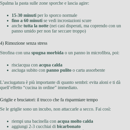
Spalma la pasta sulle zone sporche e lascia agire:
15-30 minuti
per lo sporco normale
fino a 60 minuti
se vedi incrostazioni scure
anche
tutta la notte
(nei casi disperati, ma coprendo con un
panno umido per non far seccare troppo)
4) Rimozione senza stress
Strofina con una
spugna morbida
o un panno in microfibra, poi:
risciacqua con
acqua calda
asciuga subito con
panno pulito
o carta assorbente
L’asciugatura è più importante di quanto sembri: evita aloni e ti dà
quell’effetto “cucina in ordine” immediato.
Griglie e bruciatori: il trucco che fa risparmiare tempo
Se le griglie sono un incubo, non attaccarle a secco. Fai così:
riempi una bacinella con
acqua molto calda
aggiungi 2-3 cucchiai di
bicarbonato