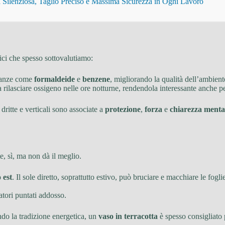
Silenziosa, Taglio Preciso e Massima Sicurezza in Ogni Lavoro
tici che spesso sottovalutiamo:
stanze come
formaldeide
e
benzene
, migliorando la qualità dell’ambient
a rilasciare ossigeno nelle ore notturne, rendendola interessante anche pe
e dritte e verticali sono associate a
protezione
,
forza
e
chiarezza menta
te, sì, ma non dà il meglio.
 est
. Il sole diretto, soprattutto estivo, può bruciare e macchiare le fogli
zatori puntati addosso.
ndo la tradizione energetica, un
vaso in terracotta
è spesso consigliato 