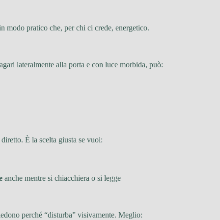
 in modo pratico che, per chi ci crede, energetico.
magari lateralmente alla porta e con luce morbida, può:
iretto. È la scelta giusta se vuoi:
e
anche mentre si chiacchiera o si legge
 chiedono perché “disturba” visivamente. Meglio: