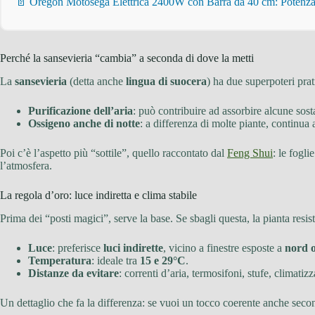
📄 Oregon Motosega Elettrica 2400W con Barra da 40 cm: Potenza 
Perché la sansevieria “cambia” a seconda di dove la metti
La
sansevieria
(detta anche
lingua di suocera
) ha due superpoteri pra
Purificazione dell’aria
: può contribuire ad assorbire alcune so
Ossigeno anche di notte
: a differenza di molte piante, continua 
Poi c’è l’aspetto più “sottile”, quello raccontato dal
Feng Shui
: le fogli
l’atmosfera.
La regola d’oro: luce indiretta e clima stabile
Prima dei “posti magici”, serve la base. Se sbagli questa, la pianta resis
Luce
: preferisce
luci indirette
, vicino a finestre esposte a
nord o
Temperatura
: ideale tra
15 e 29°C
.
Distanze da evitare
: correnti d’aria, termosifoni, stufe, climatiz
Un dettaglio che fa la differenza: se vuoi un tocco coerente anche seco