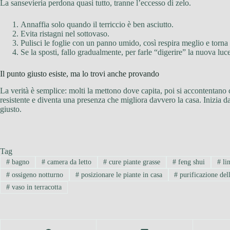
La sansevieria perdona quasi tutto, tranne l’eccesso di zelo.
Annaffia solo quando il terriccio è ben asciutto.
Evita ristagni nel sottovaso.
Pulisci le foglie con un panno umido, così respira meglio e torna 
Se la sposti, fallo gradualmente, per farle “digerire” la nuova luce
Il punto giusto esiste, ma lo trovi anche provando
La verità è semplice: molti la mettono dove capita, poi si accontentano c
resistente e diventa una presenza che migliora davvero la casa. Inizia da
giusto.
Tag
#
bagno
#
camera da letto
#
cure piante grasse
#
feng shui
#
lin
#
ossigeno notturno
#
posizionare le piante in casa
#
purificazione dell
#
vaso in terracotta