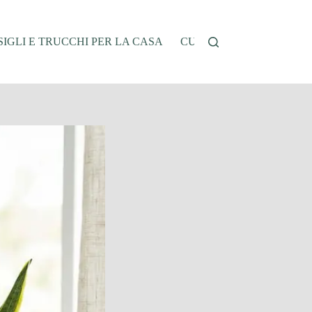
IGLI E TRUCCHI PER LA CASA
CUCINA E RICETTE
G