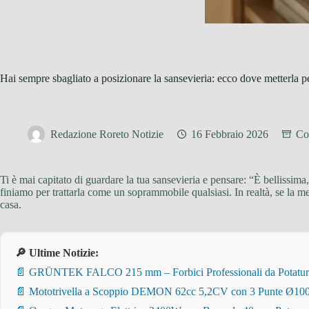
Hai sempre sbagliato a posizionare la sansevieria: ecco dove metterla per
Redazione Roreto Notizie
16 Febbraio 2026
Con
Ti è mai capitato di guardare la tua sansevieria e pensare: “È bellissi
finiamo per trattarla come un soprammobile qualsiasi. In realtà, se la me
casa.
🔎 Ultime Notizie:
📄 GRÜNTEK FALCO 215 mm – Forbici Professionali da Potatura pe
📄 Mototrivella a Scoppio DEMON 62cc 5,2CV con 3 Punte Ø100/