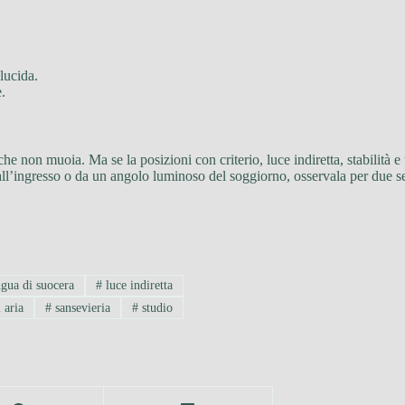
lucida.
.
he non muoia. Ma se la posizioni con criterio, luce indiretta, stabilità e
ll’ingresso o da un angolo luminoso del soggiorno, osservala per due sett
gua di suocera
#
luce indiretta
 aria
#
sansevieria
#
studio