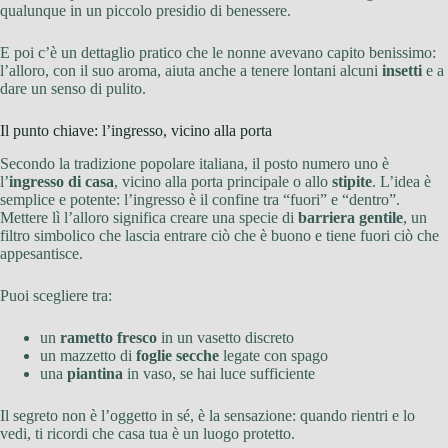
qualunque in un piccolo presidio di benessere.
E poi c’è un dettaglio pratico che le nonne avevano capito benissimo:
l’alloro, con il suo aroma, aiuta anche a tenere lontani alcuni
insetti
e a
dare un senso di pulito.
Il punto chiave: l’ingresso, vicino alla porta
Secondo la tradizione popolare italiana, il posto numero uno è
l’
ingresso di casa
, vicino alla porta principale o allo
stipite
. L’idea è
semplice e potente: l’ingresso è il confine tra “fuori” e “dentro”.
Mettere lì l’alloro significa creare una specie di
barriera gentile
, un
filtro simbolico che lascia entrare ciò che è buono e tiene fuori ciò che
appesantisce.
Puoi scegliere tra:
un
rametto fresco
in un vasetto discreto
un mazzetto di
foglie secche
legate con spago
una
piantina
in vaso, se hai luce sufficiente
Il segreto non è l’oggetto in sé, è la sensazione: quando rientri e lo
vedi, ti ricordi che casa tua è un luogo protetto.