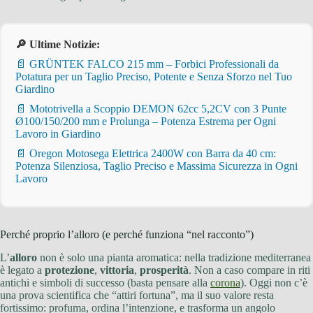
🔎 Ultime Notizie:
📄 GRÜNTEK FALCO 215 mm – Forbici Professionali da
Potatura per un Taglio Preciso, Potente e Senza Sforzo nel Tuo
Giardino
📄 Mototrivella a Scoppio DEMON 62cc 5,2CV con 3 Punte
Ø100/150/200 mm e Prolunga – Potenza Estrema per Ogni
Lavoro in Giardino
📄 Oregon Motosega Elettrica 2400W con Barra da 40 cm:
Potenza Silenziosa, Taglio Preciso e Massima Sicurezza in Ogni
Lavoro
Perché proprio l’alloro (e perché funziona “nel racconto”)
L’
alloro
non è solo una pianta aromatica: nella tradizione mediterranea
è legato a
protezione
,
vittoria
,
prosperità
. Non a caso compare in riti
antichi e simboli di successo (basta pensare alla
corona
). Oggi non c’è
una prova scientifica che “attiri fortuna”, ma il suo valore resta
fortissimo: profuma, ordina l’intenzione, e trasforma un angolo