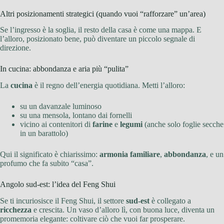
Altri posizionamenti strategici (quando vuoi “rafforzare” un’area)
Se l’ingresso è la soglia, il resto della casa è come una mappa. E
l’alloro, posizionato bene, può diventare un piccolo segnale di
direzione.
In cucina: abbondanza e aria più “pulita”
La
cucina
è il regno dell’energia quotidiana. Metti l’alloro:
su un davanzale luminoso
su una mensola, lontano dai fornelli
vicino ai contenitori di
farine
e
legumi
(anche solo foglie secche
in un barattolo)
Qui il significato è chiarissimo:
armonia familiare
,
abbondanza
, e un
profumo che fa subito “casa”.
Angolo sud-est: l’idea del Feng Shui
Se ti incuriosisce il Feng Shui, il settore
sud-est
è collegato a
ricchezza
e crescita. Un vaso d’alloro lì, con buona luce, diventa un
promemoria elegante: coltivare ciò che vuoi far prosperare.