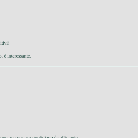
itivi)
 è interessante.
ne, ma per uso quotidiano è sufficiente.