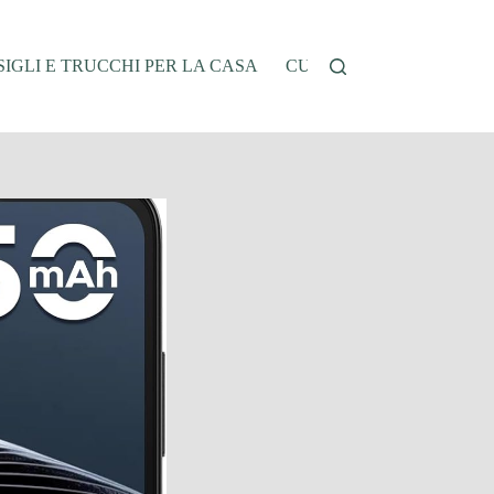
IGLI E TRUCCHI PER LA CASA
CUCINA E RICETTE
G