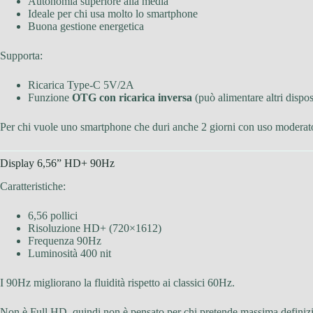
Autonomia superiore alla media
Ideale per chi usa molto lo smartphone
Buona gestione energetica
Supporta:
Ricarica Type-C 5V/2A
Funzione
OTG con ricarica inversa
(può alimentare altri dispos
Per chi vuole uno smartphone che duri anche 2 giorni con uso moderato,
Display 6,56” HD+ 90Hz
Caratteristiche:
6,56 pollici
Risoluzione HD+ (720×1612)
Frequenza 90Hz
Luminosità 400 nit
I 90Hz migliorano la fluidità rispetto ai classici 60Hz.
Non è Full HD, quindi non è pensato per chi pretende massima definizio