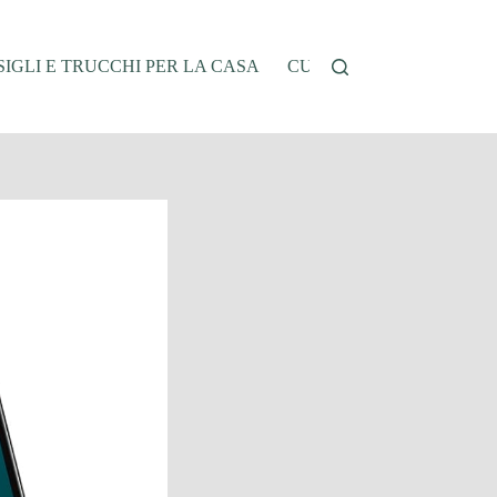
IGLI E TRUCCHI PER LA CASA
CUCINA E RICETTE
G