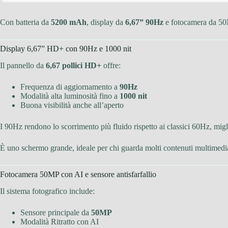
Con batteria da
5200 mAh
, display da
6,67” 90Hz
e fotocamera da 50M
Display 6,67” HD+ con 90Hz e 1000 nit
Il pannello da
6,67 pollici HD+
offre:
Frequenza di aggiornamento a
90Hz
Modalità alta luminosità fino a
1000 nit
Buona visibilità anche all’aperto
I 90Hz rendono lo scorrimento più fluido rispetto ai classici 60Hz, mig
È uno schermo grande, ideale per chi guarda molti contenuti multimedia
Fotocamera 50MP con AI e sensore antisfarfallio
Il sistema fotografico include:
Sensore principale da
50MP
Modalità Ritratto con AI