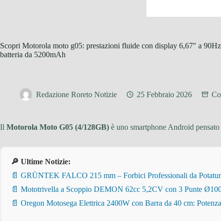
Scopri Motorola moto g05: prestazioni fluide con display 6,67″ a 90Hz
batteria da 5200mAh
Redazione Roreto Notizie
25 Febbraio 2026
Con
Il
Motorola Moto G05 (4/128GB)
è uno smartphone Android pensato pe
🔎 Ultime Notizie:
📄 GRÜNTEK FALCO 215 mm – Forbici Professionali da Potatura pe
📄 Mototrivella a Scoppio DEMON 62cc 5,2CV con 3 Punte Ø100/
📄 Oregon Motosega Elettrica 2400W con Barra da 40 cm: Potenza 