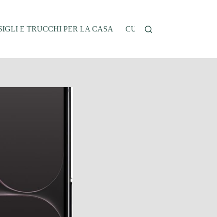
IGLI E TRUCCHI PER LA CASA
CUCINA E RICETTE
G