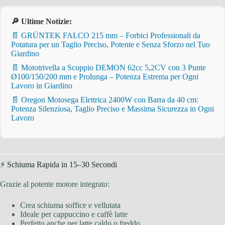
🔎 Ultime Notizie:
📄 GRÜNTEK FALCO 215 mm – Forbici Professionali da
Potatura per un Taglio Preciso, Potente e Senza Sforzo nel Tuo
Giardino
📄 Mototrivella a Scoppio DEMON 62cc 5,2CV con 3 Punte
Ø100/150/200 mm e Prolunga – Potenza Estrema per Ogni
Lavoro in Giardino
📄 Oregon Motosega Elettrica 2400W con Barra da 40 cm:
Potenza Silenziosa, Taglio Preciso e Massima Sicurezza in Ogni
Lavoro
⚡ Schiuma Rapida in 15–30 Secondi
Grazie al potente motore integrato:
Crea schiuma soffice e vellutata
Ideale per cappuccino e caffè latte
Perfetto anche per latte caldo o freddo