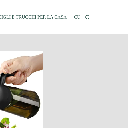
IGLI E TRUCCHI PER LA CASA
CUCINA E RICETTE
G