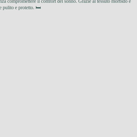
enza compromettere il comfort del sonno. Grazie al tessuto morbido e
pulito e protetto. 🛏️