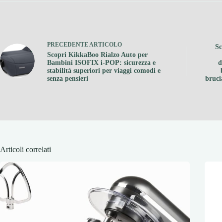
PRECEDENTE
ARTICOLO
Sc
Scopri KikkaBoo Rialzo Auto per
Bambini ISOFIX i-POP: sicurezza e
d
stabilità superiori per viaggi comodi e
senza pensieri
bruci
Articoli correlati