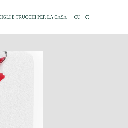
IGLI E TRUCCHI PER LA CASA
CUCINA E RICETTE
G