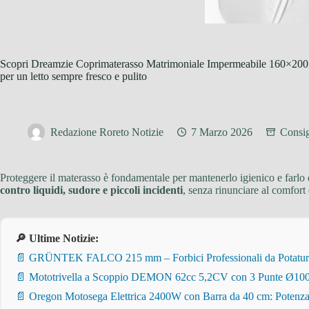
Scopri Dreamzie Coprimaterasso Matrimoniale Impermeabile 160×200 cm
per un letto sempre fresco e pulito
Redazione Roreto Notizie
7 Marzo 2026
Consig
Proteggere il materasso è fondamentale per mantenerlo igienico e farlo 
contro liquidi, sudore e piccoli incidenti
, senza rinunciare al comfort
🔎 Ultime Notizie:
📄 GRÜNTEK FALCO 215 mm – Forbici Professionali da Potatura pe
📄 Mototrivella a Scoppio DEMON 62cc 5,2CV con 3 Punte Ø100/
📄 Oregon Motosega Elettrica 2400W con Barra da 40 cm: Potenza 