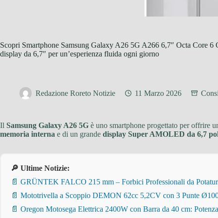
Scopri Smartphone Samsung Galaxy A26 5G A266 6,7″ Octa Core 6
display da 6,7″ per un’esperienza fluida ogni giorno
Redazione Roreto Notizie
11 Marzo 2026
Consi
Il
Samsung Galaxy A26 5G
è uno smartphone progettato per offrire un
memoria interna
e di un grande
display Super AMOLED da 6,7 poll
🔎 Ultime Notizie:
📄 GRÜNTEK FALCO 215 mm – Forbici Professionali da Potatura pe
📄 Mototrivella a Scoppio DEMON 62cc 5,2CV con 3 Punte Ø100/
📄 Oregon Motosega Elettrica 2400W con Barra da 40 cm: Potenza 