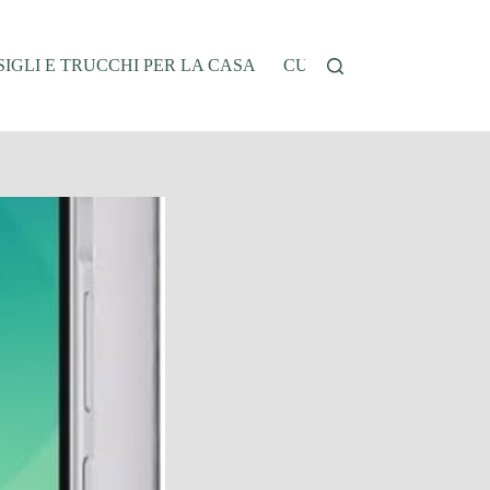
IGLI E TRUCCHI PER LA CASA
CUCINA E RICETTE
G