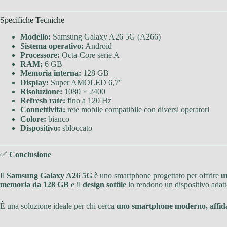
Specifiche Tecniche
Modello:
Samsung Galaxy A26 5G (A266)
Sistema operativo:
Android
Processore:
Octa-Core serie A
RAM:
6 GB
Memoria interna:
128 GB
Display:
Super AMOLED 6,7″
Risoluzione:
1080 × 2400
Refresh rate:
fino a 120 Hz
Connettività:
rete mobile compatibile con diversi operatori
Colore:
bianco
Dispositivo:
sbloccato
✅
Conclusione
Il
Samsung Galaxy A26 5G
è uno smartphone progettato per offrire
u
memoria da 128 GB
e il
design sottile
lo rendono un dispositivo adatto
È una soluzione ideale per chi cerca
uno smartphone moderno, affidab