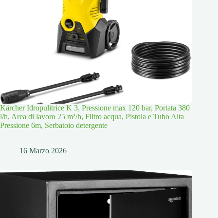
Kärcher Idropulitrice K 3, Pressione max 120 bar, Portata 380
l/h, Area di lavoro 25 m²/h, Filtro acqua, Pistola e Tubo Alta
Pressione 6m, Serbatoio detergente
16 Marzo 2026