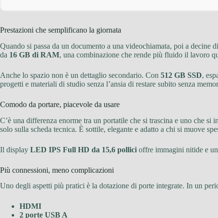
Prestazioni che semplificano la giornata
Quando si passa da un documento a una videochiamata, poi a decine di sch
da
16 GB di RAM
, una combinazione che rende più fluido il lavoro qu
Anche lo spazio non è un dettaglio secondario. Con
512 GB SSD
, esp
progetti e materiali di studio senza l’ansia di restare subito senza memor
Comodo da portare, piacevole da usare
C’è una differenza enorme tra un portatile che si trascina e uno che si i
solo sulla scheda tecnica. È sottile, elegante e adatto a chi si muove spe
Il display
LED IPS Full HD da 15,6 pollici
offre immagini nitide e uno
Più connessioni, meno complicazioni
Uno degli aspetti più pratici è la dotazione di porte integrate. In un per
HDMI
2 porte USB A