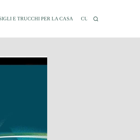
IGLI E TRUCCHI PER LA CASA
CUCINA E RICETTE
G