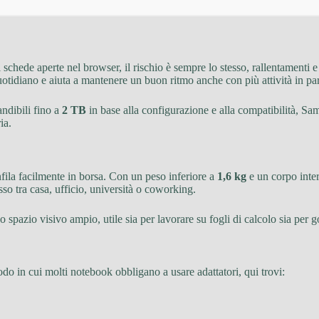
ede aperte nel browser, il rischio è sempre lo stesso, rallentamenti e at
otidiano e aiuta a mantenere un buon ritmo anche con più attività in par
andibili fino a
2 TB
in base alla configurazione e alla compatibilità, Sa
ia.
nfila facilmente in borsa. Con un peso inferiore a
1,6 kg
e un corpo inter
sso tra casa, ufficio, università o coworking.
 spazio visivo ampio, utile sia per lavorare su fogli di calcolo sia per 
iodo in cui molti notebook obbligano a usare adattatori, qui trovi: