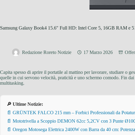
Samsung Galaxy Book4 15.6″ Full HD: Intel Core 5, 16GB RAM e 51
Redazione Roreto Notizie
17 Marzo 2026
Offer
Capita spesso di aprire il portatile al mattino per lavorare, studiare o ge
quelle in cui servono velocità, praticità e uno schermo comodo. Fin dai 
multitasking.
🔎 Ultime Notizie:
📄 GRÜNTEK FALCO 215 mm – Forbici Professionali da Potatura pe
📄 Mototrivella a Scoppio DEMON 62cc 5,2CV con 3 Punte Ø100/
📄 Oregon Motosega Elettrica 2400W con Barra da 40 cm: Potenza 