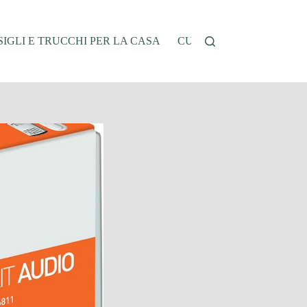
IGLI E TRUCCHI PER LA CASA
CUCINA E RICETTE
G