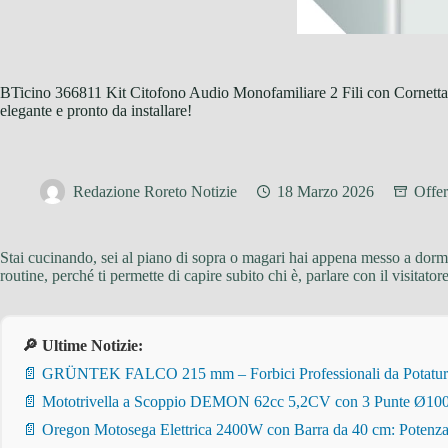
BTicino 366811 Kit Citofono Audio Monofamiliare 2 Fili con Cornetta S
elegante e pronto da installare!
Redazione Roreto Notizie
18 Marzo 2026
Offer
Stai cucinando, sei al piano di sopra o magari hai appena messo a dormi
routine, perché ti permette di capire subito chi è, parlare con il visita
🔎 Ultime Notizie:
📄 GRÜNTEK FALCO 215 mm – Forbici Professionali da Potatura pe
📄 Mototrivella a Scoppio DEMON 62cc 5,2CV con 3 Punte Ø100/
📄 Oregon Motosega Elettrica 2400W con Barra da 40 cm: Potenza 