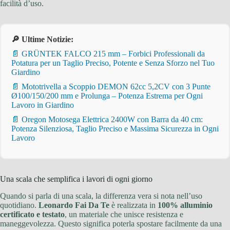
facilità d’uso.
🔎 Ultime Notizie:
📄 GRÜNTEK FALCO 215 mm – Forbici Professionali da
Potatura per un Taglio Preciso, Potente e Senza Sforzo nel Tuo
Giardino
📄 Mototrivella a Scoppio DEMON 62cc 5,2CV con 3 Punte
Ø100/150/200 mm e Prolunga – Potenza Estrema per Ogni
Lavoro in Giardino
📄 Oregon Motosega Elettrica 2400W con Barra da 40 cm:
Potenza Silenziosa, Taglio Preciso e Massima Sicurezza in Ogni
Lavoro
Una scala che semplifica i lavori di ogni giorno
Quando si parla di una scala, la differenza vera si nota nell’uso
quotidiano.
Leonardo Fai Da Te
è realizzata in
100% alluminio
certificato e testato
, un materiale che unisce resistenza e
maneggevolezza. Questo significa poterla spostare facilmente da una