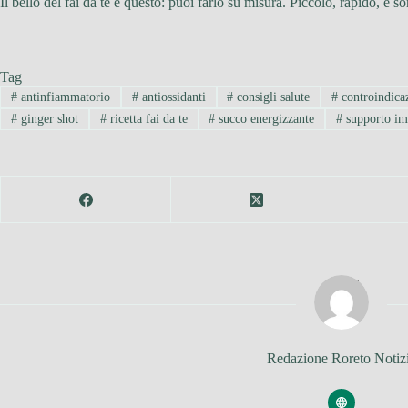
Il bello del fai da te è questo: puoi farlo su misura. Piccolo, rapido, e
Tag
#
antinfiammatorio
#
antiossidanti
#
consigli salute
#
controindica
#
ginger shot
#
ricetta fai da te
#
succo energizzante
#
supporto im
Redazione Roreto Notiz