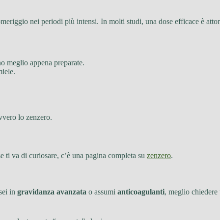
meriggio nei periodi più intensi. In molti studi, una dose efficace è atto
no meglio appena preparate.
miele.
avvero lo zenzero.
se ti va di curiosare, c’è una pagina completa su
zenzero
.
 sei in
gravidanza avanzata
o assumi
anticoagulanti
, meglio chiedere 