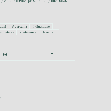
 sorprendentemente “presente” al primo sorso.
zioni
#
curcuma
#
digestione
munitario
#
vitamina c
#
zenzero
ie