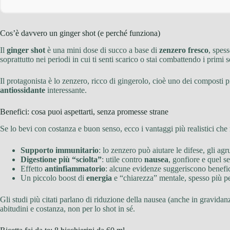
Cos’è davvero un ginger shot (e perché funziona)
Il
ginger shot
è una mini dose di succo a base di
zenzero fresco
, spes
soprattutto nei periodi in cui ti senti scarico o stai combattendo i primi 
Il protagonista è lo zenzero, ricco di gingerolo, cioè uno dei composti pi
antiossidante
interessante.
Benefici: cosa puoi aspettarti, senza promesse strane
Se lo bevi con costanza e buon senso, ecco i vantaggi più realistici ch
Supporto immunitario
: lo zenzero può aiutare le difese, gli 
Digestione più “sciolta”
: utile contro
nausea
, gonfiore e quel s
Effetto
antinfiammatorio
: alcune evidenze suggeriscono benefici 
Un piccolo boost di
energia
e “chiarezza” mentale, spesso più per
Gli studi più citati parlano di riduzione della nausea (anche in gravidan
abitudini e costanza, non per lo shot in sé.