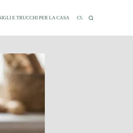
IGLI E TRUCCHI PER LA CASA
CUCINA E RICETTE
G