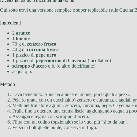
Ricetta fai da te: 8 bicchierini da 60 ml
Qui sotto trovi una versione semplice e super replicabile (stile Cucina B
Ingredienti
2
arance
1
limone
70 g di
zenzero fresco
40 g di
curcuma fresca
1 pizzico di
pepe nero
1 pizzico di
peperoncino di Cayenna
(facoltativo)
sciroppo d’acero
q.b. (o altro dolcificante)
acqua q.b.
Metodo
Lava bene tutto. Sbuccia arance e limone, poi tagliali a pezzi.
Pela (o gratta con un cucchiaino) zenzero e curcuma, e tagliali 
Metti nel frullatore agrumi, zenzero, curcuma, pepe, Cayenna e 
Frulla fino a ottenere una crema liscia, aggiungendo acqua a poc
Assaggia e regola con sciroppo d’acero.
Filtra con un colino (opzionale) se lo vuoi più “shot da bar”.
Versa in bottigliette pulite, conserva in frigo.