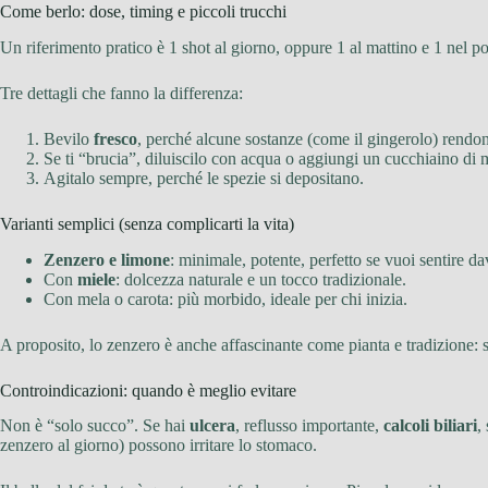
Come berlo: dose, timing e piccoli trucchi
Un riferimento pratico è 1 shot al giorno, oppure 1 al mattino e 1 nel po
Tre dettagli che fanno la differenza:
Bevilo
fresco
, perché alcune sostanze (come il gingerolo) rendo
Se ti “brucia”, diluiscilo con acqua o aggiungi un cucchiaino di 
Agitalo sempre, perché le spezie si depositano.
Varianti semplici (senza complicarti la vita)
Zenzero e limone
: minimale, potente, perfetto se vuoi sentire d
Con
miele
: dolcezza naturale e un tocco tradizionale.
Con mela o carota: più morbido, ideale per chi inizia.
A proposito, lo zenzero è anche affascinante come pianta e tradizione: 
Controindicazioni: quando è meglio evitare
Non è “solo succo”. Se hai
ulcera
, reflusso importante,
calcoli biliari
,
zenzero al giorno) possono irritare lo stomaco.