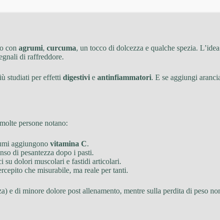
so con
agrumi
,
curcuma
, un tocco di dolcezza e qualche spezia. L’ide
segnali di raffreddore.
ù studiati per effetti
digestivi
e
antinfiammatori
. E se aggiungi aranci
e molte persone notano:
agrumi aggiungono
vitamina C
.
enso di pesantezza dopo i pasti.
su dolori muscolari e fastidi articolari.
cepito che misurabile, ma reale per tanti.
za) e di minore dolore post allenamento, mentre sulla perdita di peso non