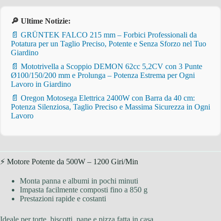
🔎 Ultime Notizie:
📄 GRÜNTEK FALCO 215 mm – Forbici Professionali da
Potatura per un Taglio Preciso, Potente e Senza Sforzo nel Tuo
Giardino
📄 Mototrivella a Scoppio DEMON 62cc 5,2CV con 3 Punte
Ø100/150/200 mm e Prolunga – Potenza Estrema per Ogni
Lavoro in Giardino
📄 Oregon Motosega Elettrica 2400W con Barra da 40 cm:
Potenza Silenziosa, Taglio Preciso e Massima Sicurezza in Ogni
Lavoro
⚡ Motore Potente da 500W – 1200 Giri/Min
Monta panna e albumi in pochi minuti
Impasta facilmente composti fino a 850 g
Prestazioni rapide e costanti
Ideale per torte, biscotti, pane e pizza fatta in casa.