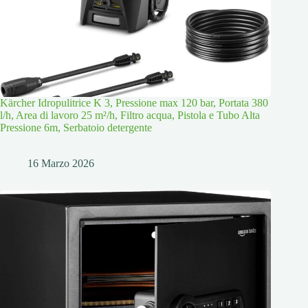
Kärcher Idropulitrice K 3, Pressione max 120 bar, Portata 380
l/h, Area di lavoro 25 m²/h, Filtro acqua, Pistola e Tubo Alta
Pressione 6m, Serbatoio detergente
16 Marzo 2026