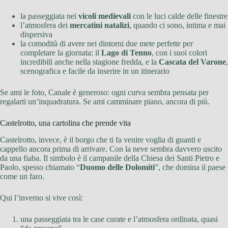
la passeggiata nei
vicoli medievali
con le luci calde delle finestre
l’atmosfera dei
mercatini natalizi
, quando ci sono, intima e mai
dispersiva
la comodità di avere nei dintorni due mete perfette per
completare la giornata: il
Lago di Tenno
, con i suoi colori
incredibili anche nella stagione fredda, e la
Cascata del Varone
,
scenografica e facile da inserire in un itinerario
Se ami le foto, Canale è generoso: ogni curva sembra pensata per
regalarti un’inquadratura. Se ami camminare piano, ancora di più.
Castelrotto, una cartolina che prende vita
Castelrotto, invece, è il borgo che ti fa venire voglia di guanti e
cappello ancora prima di arrivare. Con la neve sembra davvero uscito
da una fiaba. Il simbolo è il campanile della Chiesa dei Santi Pietro e
Paolo, spesso chiamato “
Duomo delle Dolomiti
”, che domina il paese
come un faro.
Qui l’inverno si vive così:
una passeggiata tra le case curate e l’atmosfera ordinata, quasi