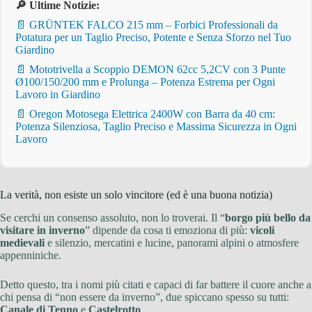
🔎 Ultime Notizie:
📄 GRÜNTEK FALCO 215 mm – Forbici Professionali da
Potatura per un Taglio Preciso, Potente e Senza Sforzo nel Tuo
Giardino
📄 Mototrivella a Scoppio DEMON 62cc 5,2CV con 3 Punte
Ø100/150/200 mm e Prolunga – Potenza Estrema per Ogni
Lavoro in Giardino
📄 Oregon Motosega Elettrica 2400W con Barra da 40 cm:
Potenza Silenziosa, Taglio Preciso e Massima Sicurezza in Ogni
Lavoro
La verità, non esiste un solo vincitore (ed è una buona notizia)
Se cerchi un consenso assoluto, non lo troverai. Il “
borgo più bello da
visitare in inverno
” dipende da cosa ti emoziona di più:
vicoli
medievali
e silenzio, mercatini e lucine, panorami alpini o atmosfere
appenniniche.
Detto questo, tra i nomi più citati e capaci di far battere il cuore anche a
chi pensa di “non essere da inverno”, due spiccano spesso su tutti:
Canale di Tenno
e
Castelrotto
.