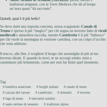
tradizioni artigiane, con la Torre Medicea che dà al borgo
un’aura quasi “da racconto”.
Quindi, qual è il più bello?
Se devo darti una risposta concreta, senza scappatoie:
Canale di
Tenno
è spesso il più “magico” per chi sogna un inverno fatto di
vicoli
medievali
e atmosfera raccolta, mentre
Castelrotto
è il più “fiabesco”
per chi vuole la montagna in versione cartolina, con un colpo d’occhio
che resta addosso.
Il trucco, alla fine, è scegliere il borgo che assomiglia di più al tuo
inverno ideale. E quando lo trovi, te ne accorgi subito: inizi a
camminare più lentamente, come per non far finire quel momento.
Tag
#
bandiera arancione
#
borghi italiani
#
canale di tenno
#
cascata del varone
#
castelrotto
#
dolomiti
#
inverno
#
lago di tenno
#
mercatini natalizi
#
santo stefano di sessanio
#
tradizioni alpine