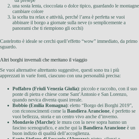
“da presepe”
una sosta lenta, cioccolata o dolce tipico, guardando le montagne
cambiare colore
la scelta tra relax e attività, perché l’area è perfetta se vuoi
abbinare il borgo a giornate sulla neve (o semplicemente a
panorami che ti riempiono gli occhi)
Castelrotto è ideale se cerchi quell’effetto “wow” immediato, da primo
sguardo.
Altri borghi invernali che meritano il viaggio
Se vuoi alternative altrettanto suggestive, questi sono tra i più
apprezzati in varie fonti, ciascuno con una personalità precisa:
Poffabro (Friuli Venezia Giulia)
: piccolo e raccolto, con il suo
ponte di pietra e chiese come Sant’Antonio e San Lorenzo,
quando nevica diventa quasi irreale.
Bobbio (Emilia Romagna)
: eletto “Borgo dei Borghi 2019”,
con riconoscimenti come la
Bandiera Arancione
, è perfetto se
vuoi bellezza, storia e un centro vivo anche d’inverno.
Mondavio (Marche)
: le mura con la neve sopra hanno un
fascino scenografico, e anche qui la
Bandiera Arancione
è un
buon indizio di qualità dell’accoglienza.
Santo Stefano di Sessanio (Abruzzo)
: pietra, silenzi e