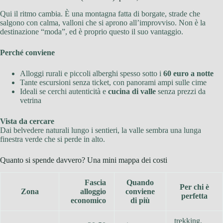
Qui il ritmo cambia. È una montagna fatta di borgate, strade che
salgono con calma, valloni che si aprono all’improvviso. Non è la
destinazione “moda”, ed è proprio questo il suo vantaggio.
Perché conviene
Alloggi rurali e piccoli alberghi spesso sotto i
60 euro a notte
Tante escursioni senza ticket, con panorami ampi sulle cime
Ideali se cerchi autenticità e
cucina di valle
senza prezzi da
vetrina
Vista da cercare
Dai belvedere naturali lungo i sentieri, la valle sembra una lunga
finestra verde che si perde in alto.
Quanto si spende davvero? Una mini mappa dei costi
Fascia
Quando
Per chi è
Zona
alloggio
conviene
perfetta
economico
di più
trekking,