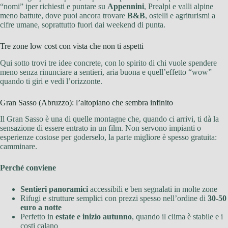
“nomi” iper richiesti e puntare su
Appennini
, Prealpi e valli alpine
meno battute, dove puoi ancora trovare
B&B
, ostelli e agriturismi a
cifre umane, soprattutto fuori dai weekend di punta.
Tre zone low cost con vista che non ti aspetti
Qui sotto trovi tre idee concrete, con lo spirito di chi vuole spendere
meno senza rinunciare a sentieri, aria buona e quell’effetto “wow”
quando ti giri e vedi l’orizzonte.
Gran Sasso (Abruzzo): l’altopiano che sembra infinito
Il Gran Sasso è una di quelle montagne che, quando ci arrivi, ti dà la
sensazione di essere entrato in un film. Non servono impianti o
esperienze costose per goderselo, la parte migliore è spesso gratuita:
camminare.
Perché conviene
Sentieri panoramici
accessibili e ben segnalati in molte zone
Rifugi e strutture semplici con prezzi spesso nell’ordine di
30-50
euro a notte
Perfetto in
estate e inizio autunno
, quando il clima è stabile e i
costi calano