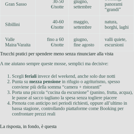
30-50
giugno,
Gran Sasso
panorami
€/notte
settembre
“grandi”
40-60
maggio,
natura,
Sibillini
€/notte
settembre
borghi, laghi
Valle
fino a 60
giugno,
valli quiete,
Maira/Varaita
€/notte
fine agosto
escursioni
Trucchi pratici per spendere meno senza rinunciare alla vista
A me aiutano sempre queste mosse, semplici ma decisive:
Scegli
feriali
invece del weekend, anche solo due notti
Punta su
mezza pensione
in rifugio o agriturismo, spesso
conviene più della somma “camera + ristoranti”
Porta una piccola “cucina da escursione” (panino, frutta, acqua),
le pause al sacco tagliano la spesa senza togliere piacere
Prenota con anticipo nei periodi richiesti, oppure all’ultimo in
bassa stagione, controllando piattaforme come Booking per
confrontare prezzi reali
La risposta, in fondo, è questa