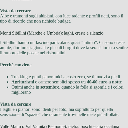
Vista da cercare
Albe e tramonti sugli altipiani, con luce radente e profili netti, sono il
tipo di ricordo che non richiede budget.
Monti Sibillini (Marche e Umbria): laghi, creste e silenzio
I Sibillini hanno un fascino particolare, quasi “intimo”. Ci sono creste
ampie, fioriture stagionali e piccoli borghi dove la sera si torna a sentire
il rumore delle posate nei ristorantini.
Perché conviene
Trekking e punti panoramici a costo zero, se ti muovi a piedi
Agriturismi
e camere semplici spesso tra
40-60 euro a notte
Ottimi anche in
settembre
, quando la folla si sgonfia e i colori
migliorano
Vista da cercare
I laghi e i pianori sono ideali per foto, ma soprattutto per quella
sensazione di “spazio” che raramente trovi nelle mete più affollate.
Valle Maira o Val Varaita (Piemonte): pietra, boschi e aria occitana