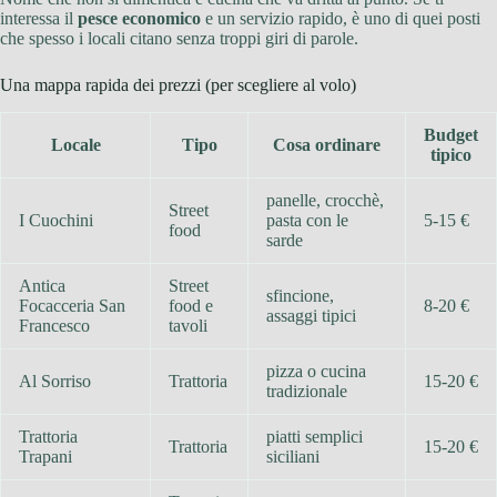
interessa il
pesce economico
e un servizio rapido, è uno di quei posti
che spesso i locali citano senza troppi giri di parole.
Una mappa rapida dei prezzi (per scegliere al volo)
Budget
Locale
Tipo
Cosa ordinare
tipico
panelle, crocchè,
Street
I Cuochini
pasta con le
5-15 €
food
sarde
Antica
Street
sfincione,
Focacceria San
food e
8-20 €
assaggi tipici
Francesco
tavoli
pizza o cucina
Al Sorriso
Trattoria
15-20 €
tradizionale
Trattoria
piatti semplici
Trattoria
15-20 €
Trapani
siciliani