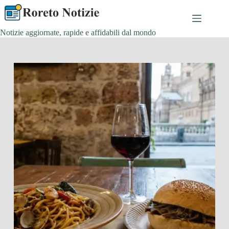
Salta
al
contenuto
Notizie aggiornate, rapide e affidabili dal mondo