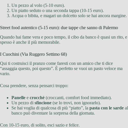
Un pezzo al volo (5-10 euro).
Un piatto seduto o una seconda tappa (10-15 euro).
Acqua o bibita, e magari un dolcetto solo se hai ancora margine.
Street food autentico (5-15 euro): due tappe che sanno di Palermo
Quando hai fame vera e poco tempo, il cibo da banco è quasi un rito, e
spesso è anche il più memorabile.
I Cuochini (Via Ruggero Settimo 68)
Qui ti costruisci il pranzo come faresti con un amico che ti dice
“assaggia questo, poi questo”. È perfetto se vuoi un pasto veloce ma
vario.
Cosa prendere, senza pensarci troppo:
Panelle
e
crocchè
(croccanti, comfort food immediato).
Un pezzo di
sfincione
(se lo trovi, non ignorarlo).
Se hai voglia di qualcosa di più “piatto”, la
pasta con le sarde
al
banco può diventare la sorpresa della giornata.
Con 10-15 euro, di solito, esci sazio e felice.