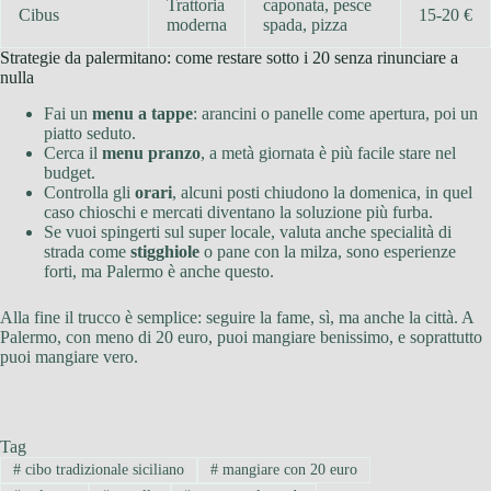
Trattoria
caponata, pesce
Cibus
15-20 €
moderna
spada, pizza
Strategie da palermitano: come restare sotto i 20 senza rinunciare a
nulla
Fai un
menu a tappe
: arancini o panelle come apertura, poi un
piatto seduto.
Cerca il
menu pranzo
, a metà giornata è più facile stare nel
budget.
Controlla gli
orari
, alcuni posti chiudono la domenica, in quel
caso chioschi e mercati diventano la soluzione più furba.
Se vuoi spingerti sul super locale, valuta anche specialità di
strada come
stigghiole
o pane con la milza, sono esperienze
forti, ma Palermo è anche questo.
Alla fine il trucco è semplice: seguire la fame, sì, ma anche la città. A
Palermo, con meno di 20 euro, puoi mangiare benissimo, e soprattutto
puoi mangiare vero.
Tag
#
cibo tradizionale siciliano
#
mangiare con 20 euro