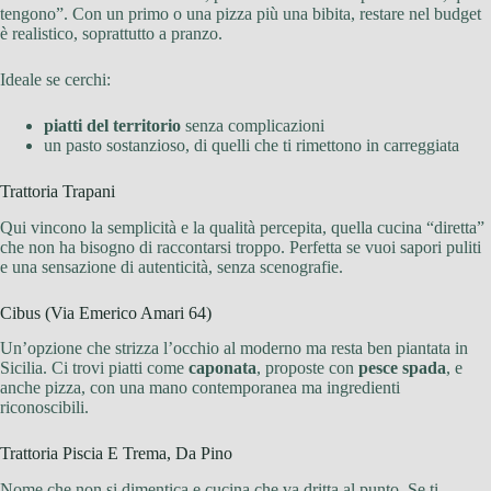
tengono”. Con un primo o una pizza più una bibita, restare nel budget
è realistico, soprattutto a pranzo.
Ideale se cerchi:
piatti del territorio
senza complicazioni
un pasto sostanzioso, di quelli che ti rimettono in carreggiata
Trattoria Trapani
Qui vincono la semplicità e la qualità percepita, quella cucina “diretta”
che non ha bisogno di raccontarsi troppo. Perfetta se vuoi sapori puliti
e una sensazione di autenticità, senza scenografie.
Cibus (Via Emerico Amari 64)
Un’opzione che strizza l’occhio al moderno ma resta ben piantata in
Sicilia. Ci trovi piatti come
caponata
, proposte con
pesce spada
, e
anche pizza, con una mano contemporanea ma ingredienti
riconoscibili.
Trattoria Piscia E Trema, Da Pino
Nome che non si dimentica e cucina che va dritta al punto. Se ti